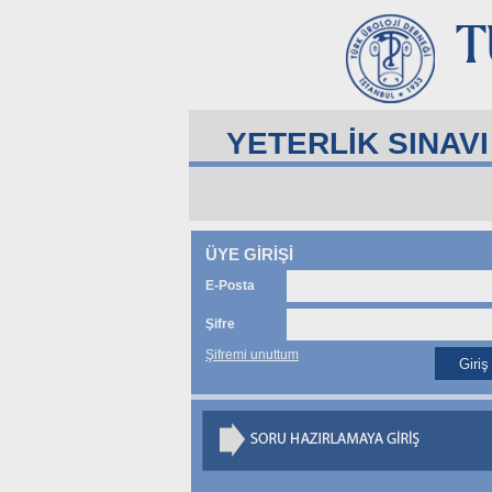
YETERLİK SINAV
ÜYE GİRİŞİ
E-Posta
Şifre
Şifremi unuttum