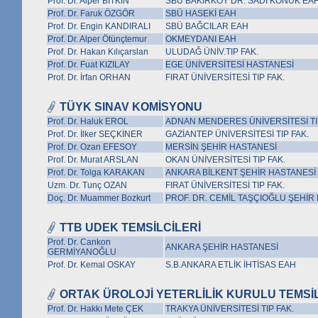
Prof. Dr. Alper BİTKİN
SBÜ BAKIRKÖY DR. SADİ KONUK EA
Prof. Dr. Faruk ÖZGÖR
SBÜ HASEKİ EAH
Prof. Dr. Engin KANDIRALI
SBÜ BAĞCILAR EAH
Prof. Dr. Alper Ötünçtemur
OKMEYDANI EAH
Prof. Dr. Hakan Kılıçarslan
ULUDAĞ ÜNİV.TIP FAK.
Prof. Dr. Fuat KIZILAY
EGE ÜNİVERSİTESİ HASTANESİ
Prof. Dr. İrfan ORHAN
FIRAT ÜNİVERSİTESİ TIP FAK.
TÜYK SINAV KOMİSYONU
Prof. Dr. Haluk EROL
ADNAN MENDERES ÜNİVERSİTESİ TI
Prof. Dr. İlker SEÇKİNER
GAZİANTEP ÜNİVERSİTESİ TIP FAK.
Prof. Dr. Ozan EFESOY
MERSİN ŞEHİR HASTANESİ
Prof. Dr. Murat ARSLAN
OKAN ÜNİVERSİTESİ TIP FAK.
Prof. Dr. Tolga KARAKAN
ANKARA BİLKENT ŞEHİR HASTANESİ
Uzm. Dr. Tunç OZAN
FIRAT ÜNİVERSİTESİ TIP FAK.
Doç. Dr. Muammer Bozkurt
PROF. DR. CEMİL TAŞÇIOĞLU ŞEHİR
TTB UDEK TEMSİLCİLERİ
Prof. Dr. Cankon
ANKARA ŞEHİR HASTANESİ
GERMİYANOĞLU
Prof. Dr. Kemal OSKAY
S.B.ANKARA ETLİK İHTİSAS EAH
ORTAK ÜROLOJİ YETERLİLİK KURULU TEMSİL
Prof. Dr. Hakkı Mete ÇEK
TRAKYA ÜNİVERSİTESİ TIP FAK.