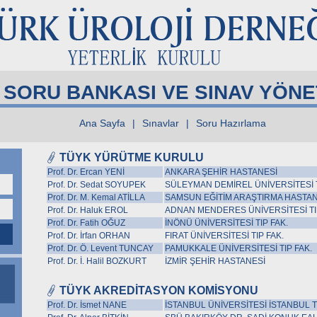
I SORU BANKASI VE SINAV YÖN
Ana Sayfa
|
Sınavlar
|
Soru Hazırlama
TÜYK YÜRÜTME KURULU
Prof. Dr. Ercan YENİ
ANKARA ŞEHİR HASTANESİ
Prof. Dr. Sedat SOYUPEK
SÜLEYMAN DEMİREL ÜNİVERSİTESİ T
Prof. Dr. M. Kemal ATİLLA
SAMSUN EĞİTİM ARAŞTIRMA HASTAN
Prof. Dr. Haluk EROL
ADNAN MENDERES ÜNİVERSİTESİ TI
Prof. Dr. Fatih OĞUZ
İNÖNÜ ÜNİVERSİTESİ TIP FAK.
Prof. Dr. İrfan ORHAN
FIRAT ÜNİVERSİTESİ TIP FAK.
Prof. Dr. Ö. Levent TUNCAY
PAMUKKALE ÜNİVERSİTESİ TIP FAK.
Prof. Dr. İ. Halil BOZKURT
İZMİR ŞEHİR HASTANESİ
TÜYK AKREDİTASYON KOMİSYONU
Prof. Dr. İsmet NANE
İSTANBUL ÜNİVERSİTESİ İSTANBUL TI