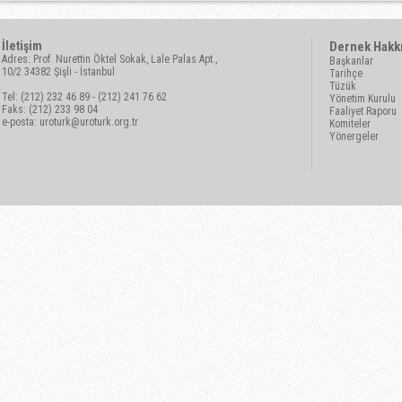
İletişim
Dernek Hakk
Adres: Prof. Nurettin Öktel Sokak, Lale Palas Apt.,
Başkanlar
10/2 34382 Şişli - İstanbul
Tarihçe
Tüzük
Tel: (212) 232 46 89 - (212) 241 76 62
Yönetim Kurulu
Faks: (212) 233 98 04
Faaliyet Raporu
e-posta:
uroturk@uroturk.org.tr
Komiteler
Yönergeler