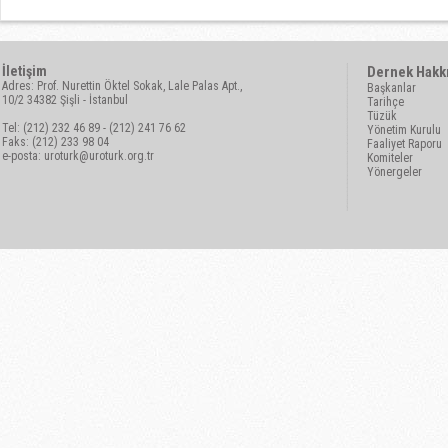
İletişim
Dernek Hakk
Adres: Prof. Nurettin Öktel Sokak, Lale Palas Apt.,
Başkanlar
10/2 34382 Şişli - İstanbul
Tarihçe
Tüzük
Tel: (212) 232 46 89 - (212) 241 76 62
Yönetim Kurulu
Faks: (212) 233 98 04
Faaliyet Raporu
e-posta:
uroturk@uroturk.org.tr
Komiteler
Yönergeler