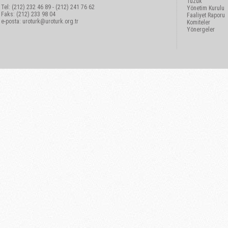
Tüzük
Tel: (212) 232 46 89 - (212) 241 76 62
Yönetim Kurulu
Faks: (212) 233 98 04
Faaliyet Raporu
e-posta:
uroturk@uroturk.org.tr
Komiteler
Yönergeler