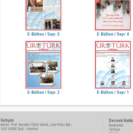
E-Bülten / Sayı: 5
E-Bülten / Sayı: 4
E-Bülten / Sayı: 2
E-Bülten / Sayı: 1
İletişim
Dernek Hakk
Adres: Prof. Nurettin Öktel Sokak, Lale Palas Apt.,
Başkanlar
10/2 34382 Şişli - İstanbul
Tarihçe