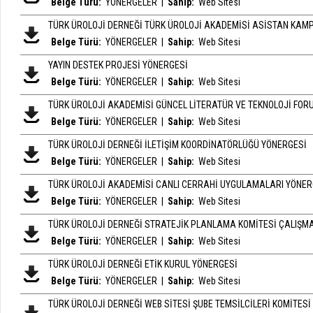
Belge Türü:
YÖNERGELER
|
Sahip:
Web Sitesi
TÜRK ÜROLOJİ DERNEĞİ TÜRK ÜROLOJİ AKADEMİSİ ASİSTAN KAM
Belge Türü:
YÖNERGELER
|
Sahip:
Web Sitesi
YAYIN DESTEK PROJESİ YÖNERGESİ
Belge Türü:
YÖNERGELER
|
Sahip:
Web Sitesi
TÜRK ÜROLOJİ AKADEMİSİ GÜNCEL LİTERATÜR VE TEKNOLOJİ FO
Belge Türü:
YÖNERGELER
|
Sahip:
Web Sitesi
TÜRK ÜROLOJİ DERNEĞİ İLETİŞİM KOORDİNATÖRLÜĞÜ YÖNERGESİ
Belge Türü:
YÖNERGELER
|
Sahip:
Web Sitesi
TÜRK ÜROLOJİ AKADEMİSİ CANLI CERRAHİ UYGULAMALARI YÖNER
Belge Türü:
YÖNERGELER
|
Sahip:
Web Sitesi
TÜRK ÜROLOJİ DERNEĞİ STRATEJİK PLANLAMA KOMİTESİ ÇALIŞM
Belge Türü:
YÖNERGELER
|
Sahip:
Web Sitesi
TÜRK ÜROLOJİ DERNEĞİ ETİK KURUL YÖNERGESİ
Belge Türü:
YÖNERGELER
|
Sahip:
Web Sitesi
TÜRK ÜROLOJİ DERNEĞİ WEB SİTESİ ŞUBE TEMSİLCİLERİ KOMİTE