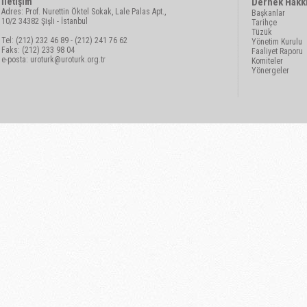
İletişim
Dernek Hakk
Adres: Prof. Nurettin Öktel Sokak, Lale Palas Apt.,
Başkanlar
10/2 34382 Şişli - İstanbul
Tarihçe
Tüzük
Tel: (212) 232 46 89 - (212) 241 76 62
Yönetim Kurulu
Faks: (212) 233 98 04
Faaliyet Raporu
e-posta:
uroturk@uroturk.org.tr
Komiteler
Yönergeler