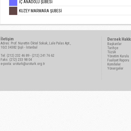
İÇ ANADOLU ŞUBESİ
KUZEY MARMARA ŞUBESİ
İletişim
Dernek Hakk
Adres: Prof. Nurettin Öktel Sokak, Lale Palas Apt.,
Başkanlar
10/2 34382 Şişli - İstanbul
Tarihçe
Tüzük
Tel: (212) 232 46 89 - (212) 241 76 62
Yönetim Kurulu
Faks: (212) 233 98 04
Faaliyet Raporu
e-posta:
uroturk@uroturk.org.tr
Komiteler
Yönergeler