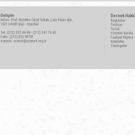
İletişim
Dernek Hakk
Adres: Prof. Nurettin Öktel Sokak, Lale Palas Apt.,
Başkanlar
10/2 34382 Şişli - İstanbul
Tarihçe
Tüzük
Tel: (212) 232 46 89 - (212) 241 76 62
Yönetim Kurulu
Faks: (212) 233 98 04
Faaliyet Raporu
e-posta:
uroturk@uroturk.org.tr
Komiteler
Yönergeler