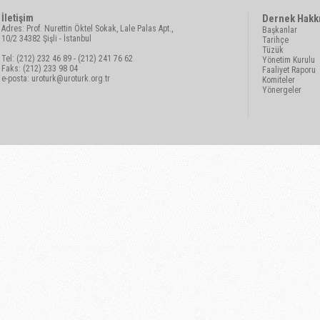
İletişim
Dernek Hakk
Adres: Prof. Nurettin Öktel Sokak, Lale Palas Apt.,
Başkanlar
10/2 34382 Şişli - İstanbul
Tarihçe
Tüzük
Tel: (212) 232 46 89 - (212) 241 76 62
Yönetim Kurulu
Faks: (212) 233 98 04
Faaliyet Raporu
e-posta:
uroturk@uroturk.org.tr
Komiteler
Yönergeler