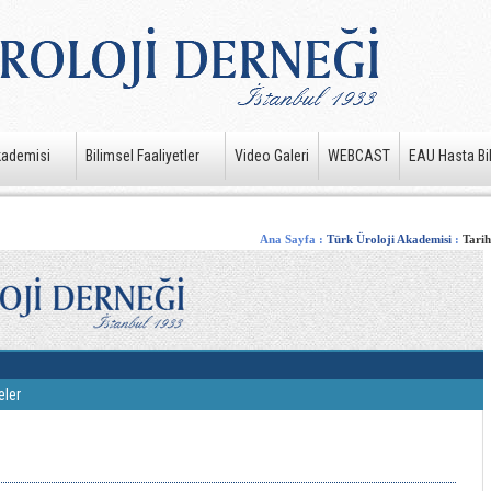
kademisi
Bilimsel Faaliyetler
Video Galeri
WEBCAST
EAU Hasta Bil
Ana Sayfa
:
Türk Üroloji Akademisi
:
Tarih
eler