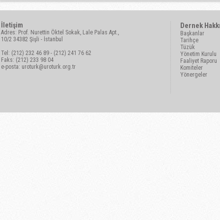
İletişim
Dernek Hakk
Adres: Prof. Nurettin Öktel Sokak, Lale Palas Apt.,
Başkanlar
10/2 34382 Şişli - İstanbul
Tarihçe
Tüzük
Tel: (212) 232 46 89 - (212) 241 76 62
Yönetim Kurulu
Faks: (212) 233 98 04
Faaliyet Raporu
e-posta:
uroturk@uroturk.org.tr
Komiteler
Yönergeler