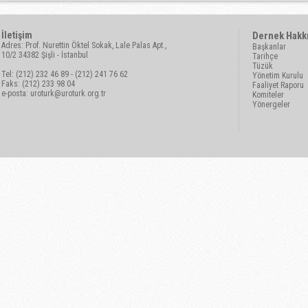
İletişim
Dernek Hakk
Adres: Prof. Nurettin Öktel Sokak, Lale Palas Apt.,
Başkanlar
10/2 34382 Şişli - İstanbul
Tarihçe
Tüzük
Tel: (212) 232 46 89 - (212) 241 76 62
Yönetim Kurulu
Faks: (212) 233 98 04
Faaliyet Raporu
e-posta:
uroturk@uroturk.org.tr
Komiteler
Yönergeler