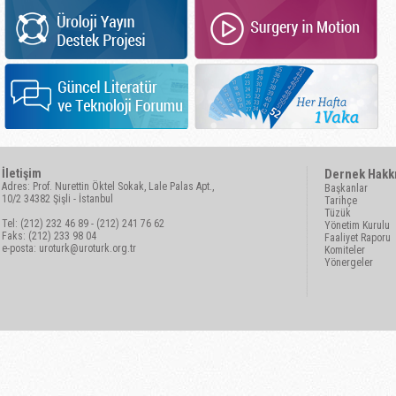
İletişim
Dernek Hakk
Adres: Prof. Nurettin Öktel Sokak, Lale Palas Apt.,
Başkanlar
10/2 34382 Şişli - İstanbul
Tarihçe
Tüzük
Tel: (212) 232 46 89 - (212) 241 76 62
Yönetim Kurulu
Faks: (212) 233 98 04
Faaliyet Raporu
e-posta:
uroturk@uroturk.org.tr
Komiteler
Yönergeler