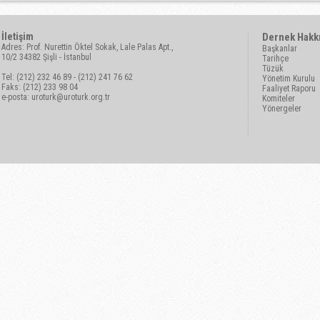
İletişim
Dernek Hakk
Adres: Prof. Nurettin Öktel Sokak, Lale Palas Apt.,
Başkanlar
10/2 34382 Şişli - İstanbul
Tarihçe
Tüzük
Tel: (212) 232 46 89 - (212) 241 76 62
Yönetim Kurulu
Faks: (212) 233 98 04
Faaliyet Raporu
e-posta:
uroturk@uroturk.org.tr
Komiteler
Yönergeler