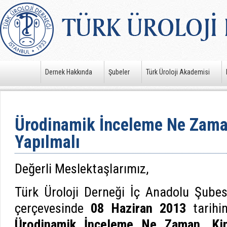
Dernek Hakkında
Şubeler
Türk Üroloji Akademisi
Ürodinamik İnceleme Ne Zaman
Yapılmalı
Değerli Meslektaşlarımız,
Türk Üroloji Derneği İç Anadolu Şube
çerçevesinde
08 Haziran 2013
tarihin
Ürodinamik İnceleme Ne Zaman, Ki