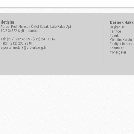
İletişim
Dernek Hakk
Adres: Prof. Nurettin Öktel Sokak, Lale Palas Apt.,
Başkanlar
10/2 34382 Şişli - İstanbul
Tarihçe
Tüzük
Tel: (212) 232 46 89 - (212) 241 76 62
Yönetim Kurulu
Faks: (212) 233 98 04
Faaliyet Raporu
e-posta:
uroturk@uroturk.org.tr
Komiteler
Yönergeler