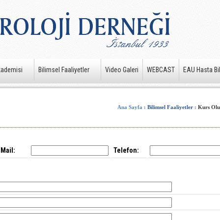
kademisi
Bilimsel Faaliyetler
Video Galeri
WEBCAST
EAU Hasta Bil
Ana Sayfa
:
Bilimsel Faaliyetler
:
Kurs Olu
Mail:
Telefon: