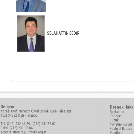
SELAHATTİN BEDİR
İletişim
Dernek Hakk
Adres: Prof. Nurettin Öktel Sokak, Lale Palas Apt.,
Başkanlar
10/2 34382 Şişli - İstanbul
Tarihçe
Tüzük
Tel: (212) 232 46 89 - (212) 241 76 62
Yönetim Kurulu
Faks: (212) 233 98 04
Faaliyet Raporu
e-posta:
uroturk@uroturk.org.tr
Komiteler