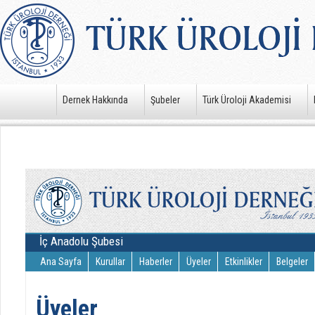
Dernek Hakkında
Şubeler
Türk Üroloji Akademisi
İç Anadolu Şubesi
Ana Sayfa
Kurullar
Haberler
Üyeler
Etkinlikler
Belgeler
Üyeler