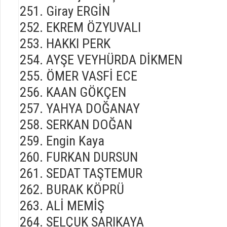
Giray ERGİN
EKREM ÖZYUVALI
HAKKI PERK
AYŞE VEYHÜRDA DİKMEN
ÖMER VASFİ ECE
KAAN GÖKÇEN
YAHYA DOĞANAY
SERKAN DOĞAN
Engin Kaya
FURKAN DURSUN
SEDAT TAŞTEMUR
BURAK KÖPRÜ
ALİ MEMİŞ
SELÇUK SARIKAYA