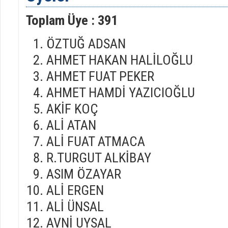
Toplam Üye :
391
ÖZTUĞ ADSAN
AHMET HAKAN HALİLOĞLU
AHMET FUAT PEKER
AHMET HAMDİ YAZICIOĞLU
AKİF KOÇ
ALİ ATAN
ALİ FUAT ATMACA
R.TURGUT ALKİBAY
ASIM ÖZAYAR
ALİ ERGEN
ALİ ÜNSAL
AVNİ UYSAL