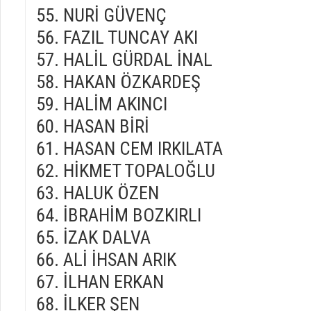
NURİ GÜVENÇ
FAZIL TUNCAY AKI
HALİL GÜRDAL İNAL
HAKAN ÖZKARDEŞ
HALİM AKINCI
HASAN BİRİ
HASAN CEM IRKILATA
HİKMET TOPALOĞLU
HALUK ÖZEN
İBRAHİM BOZKIRLI
İZAK DALVA
ALİ İHSAN ARIK
İLHAN ERKAN
İLKER ŞEN