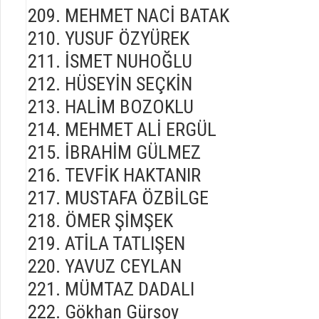
MEHMET NACİ BATAK
YUSUF ÖZYÜREK
İSMET NUHOĞLU
HÜSEYİN SEÇKİN
HALİM BOZOKLU
MEHMET ALİ ERGÜL
İBRAHİM GÜLMEZ
TEVFİK HAKTANIR
MUSTAFA ÖZBİLGE
ÖMER ŞİMŞEK
ATİLA TATLIŞEN
YAVUZ CEYLAN
MÜMTAZ DADALI
Gökhan Gürsoy