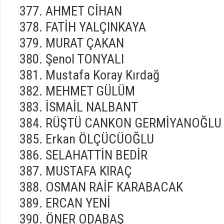
AHMET CİHAN
FATİH YALÇINKAYA
MURAT ÇAKAN
Şenol TONYALI
Mustafa Koray Kırdağ
MEHMET GÜLÜM
İSMAİL NALBANT
RÜŞTÜ CANKON GERMİYANOĞLU
Erkan ÖLÇÜCÜOĞLU
SELAHATTİN BEDİR
MUSTAFA KIRAÇ
OSMAN RAİF KARABACAK
ERCAN YENİ
ÖNER ODABAŞ