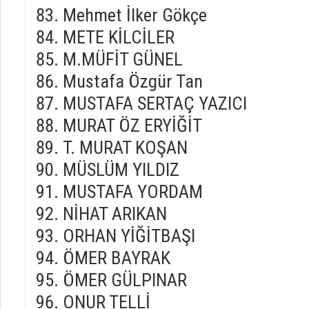
Mehmet İlker Gökçe
METE KİLCİLER
M.MÜFİT GÜNEL
Mustafa Özgür Tan
MUSTAFA SERTAÇ YAZICI
MURAT ÖZ ERYİĞİT
T. MURAT KOŞAN
MÜSLÜM YILDIZ
MUSTAFA YORDAM
NİHAT ARIKAN
ORHAN YİĞİTBAŞI
ÖMER BAYRAK
ÖMER GÜLPINAR
ONUR TELLİ