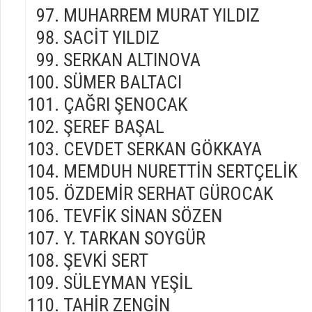
MUHARREM MURAT YILDIZ
SACİT YILDIZ
SERKAN ALTINOVA
SÜMER BALTACI
ÇAĞRI ŞENOCAK
ŞEREF BAŞAL
CEVDET SERKAN GÖKKAYA
MEMDUH NURETTİN SERTÇELİK
ÖZDEMİR SERHAT GÜROCAK
TEVFİK SİNAN SÖZEN
Y. TARKAN SOYGÜR
ŞEVKİ SERT
SÜLEYMAN YEŞİL
TAHİR ZENGİN