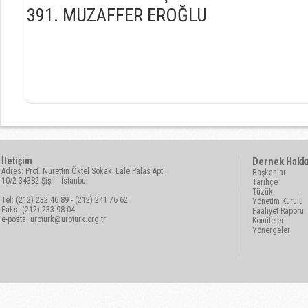
MUZAFFER EROĞLU
İletişim
Dernek Hakk
Adres: Prof. Nurettin Öktel Sokak, Lale Palas Apt.,
Başkanlar
10/2 34382 Şişli - İstanbul
Tarihçe
Tüzük
Tel: (212) 232 46 89 - (212) 241 76 62
Yönetim Kurulu
Faks: (212) 233 98 04
Faaliyet Raporu
e-posta:
uroturk@uroturk.org.tr
Komiteler
Yönergeler