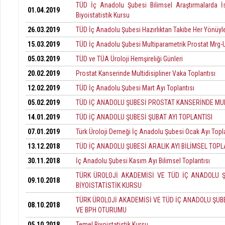
TÜD İç Anadolu Şubesi Bilimsel Araştırmalarda İs
01.04.2019
Biyoistatistik Kursu
26.03.2019
TÜD İç Anadolu Şubesi Hazırlıktan Takibe Her Yönüyle
15.03.2019
TÜD İç Anadolu Şubesi Multiparametrik Prostat Mrg-U
05.03.2019
TÜD ve TÜA Üroloji Hemşireliği Günleri
20.02.2019
Prostat Kanserinde Multidisipliner Vaka Toplantısı
12.02.2019
TÜD İç Anadolu Şubesi Mart Ayı Toplantısı
05.02.2019
TÜD İÇ ANADOLU ŞUBESİ PROSTAT KANSERİNDE MUL
14.01.2019
TÜD İÇ ANADOLU ŞUBESİ ŞUBAT AYI TOPLANTISI
07.01.2019
Türk Üroloji Derneği İç Anadolu Şubesi Ocak Ayı Topla
13.12.2018
TÜD İÇ ANADOLU ŞUBESİ ARALIK AYI BİLİMSEL TOP
30.11.2018
İç Anadolu Şubesi Kasım Ayı Bilimsel Toplantısı
TÜRK ÜROLOJİ AKADEMİSİ VE TÜD İÇ ANADOLU Ş
09.10.2018
BİYOİSTATİSTİK KURSU
TÜRK ÜROLOJİ AKADEMİSİ VE TÜD İÇ ANADOLU ŞUB
08.10.2018
VE BPH OTURUMU
05.10.2018
Temel Biyoistatistik Kursu