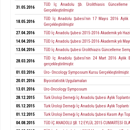
TÜD İç Anadolu Şb. Ürolithiasis Güncelleme
31.05.2016
Gerçekleştirilmiştir
TÜD İç Anadolu Şubesi'nin 17 Mayıs 2016 Aylık Bil
18.05.2016
Gerçekleştirilmiştir
27.04.2016
TÜD İç Anadolu Şubesi 2015-2016 Akademik yılı Hazir
14.04.2016
TÜD İç Anadolu Şubesi 2015-2016 Akademik yılı Mayıs
13.04.2016
TÜD İç Anadolu Şubesi Ürolithiazis Güncelleme S
TÜD İç Anadolu Şubesi’nin 24 Mart 2016 Aylık Bili
28.03.2016
gerçekleştirilmiştir.
01.03.2016
Üro- Oncology Symposıum Kursu Gerçekleştirilmiştir.
20.01.2016
Biyoistatistik Uygulamaları
13.01.2016
Uro-Oncology Symposıum
28.12.2015
Türk Üroloji Derneği İç Anadolu Şubesi Aylık Toplantısı
05.12.2015
Türk Üroloji Derneği İç Anadolu Şubesi Aylık Toplantı
01.12.2015
Türk Üroloji Derneği İç Anadolu Şubesi Kasım Ayı Top
04.08.2015
TÜD İÇ ANADOLU ŞB. 12 EYLÜL 2015 CUMARTESİ O