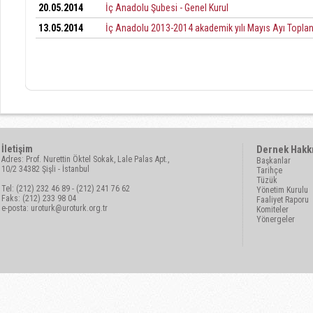
20.05.2014
İç Anadolu Şubesi - Genel Kurul
13.05.2014
İç Anadolu 2013-2014 akademik yılı Mayıs Ayı Toplan
İletişim
Dernek Hakk
Adres: Prof. Nurettin Öktel Sokak, Lale Palas Apt.,
Başkanlar
10/2 34382 Şişli - İstanbul
Tarihçe
Tüzük
Tel: (212) 232 46 89 - (212) 241 76 62
Yönetim Kurulu
Faks: (212) 233 98 04
Faaliyet Raporu
e-posta:
uroturk@uroturk.org.tr
Komiteler
Yönergeler