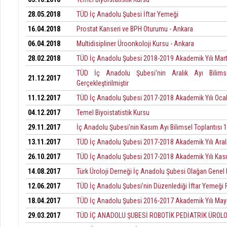
28.05.2018
TÜD İç Anadolu Şubesi İftar Yemeği
16.04.2018
Prostat Kanseri ve BPH Oturumu - Ankara
06.04.2018
Multidisipliner Üroonkoloji Kursu - Ankara
28.02.2018
TÜD İç Anadolu Şubesi 2018-2019 Akademik Yılı Mart 
TÜD İç Anadolu Şubesi’nin Aralık Ayı Bilimsel
21.12.2017
Gerçekleştirilmiştir
11.12.2017
TÜD İç Anadolu Şubesi 2017-2018 Akademik Yılı Ocak
04.12.2017
Temel Biyoistatistik Kursu
29.11.2017
İç Anadolu Şubesi'nin Kasım Ayı Bilimsel Toplantısı 117
13.11.2017
TÜD İç Anadolu Şubesi 2017-2018 Akademik Yılı Aralı
26.10.2017
TÜD İç Anadolu Şubesi 2017-2018 Akademik Yılı Kası
14.08.2017
Türk Üroloji Derneği İç Anadolu Şubesi Olağan Genel K
12.06.2017
TÜD İç Anadolu Şubesi’nin Düzenlediği İftar Yemeği F
18.04.2017
TÜD İç Anadolu Şubesi 2016-2017 Akademik Yılı Mayıs
29.03.2017
TÜD İÇ ANADOLU ŞUBESİ ROBOTİK PEDİATRİK ÜRO