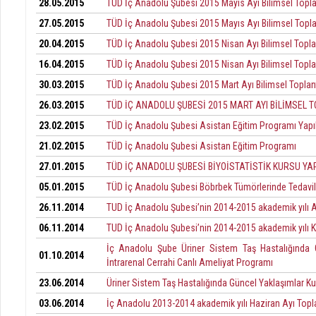
28.05.2015
TÜD İç Anadolu Şubesi 2015 Mayıs Ayı Bilimsel Toplan
27.05.2015
TÜD İç Anadolu Şubesi 2015 Mayıs Ayı Bilimsel Topla
20.04.2015
TÜD İç Anadolu Şubesi 2015 Nisan Ayı Bilimsel Topla
16.04.2015
TÜD İç Anadolu Şubesi 2015 Nisan Ayı Bilimsel Topla
30.03.2015
TÜD İç Anadolu Şubesi 2015 Mart Ayı Bilimsel Toplantı
26.03.2015
TÜD İÇ ANADOLU ŞUBESİ 2015 MART AYI BİLİMSEL T
23.02.2015
TÜD İç Anadolu Şubesi Asistan Eğitim Programı Yapıl
21.02.2015
TÜD İç Anadolu Şubesi Asistan Eğitim Programı
27.01.2015
TÜD İÇ ANADOLU ŞUBESİ BİYOİSTATİSTİK KURSU YAP
05.01.2015
TÜD İç Anadolu Şubesi Böbrbek Tümörlerinde Tedaviler 
26.11.2014
TUD İç Anadolu Şubesi’nin 2014-2015 akademik yılı Ara
06.11.2014
TUD İç Anadolu Şubesi’nin 2014-2015 akademik yılı Ka
İç Anadolu Şube Üriner Sistem Taş Hastalığında G
01.10.2014
İntrarenal Cerrahi Canlı Ameliyat Programı
23.06.2014
Üriner Sistem Taş Hastalığında Güncel Yaklaşımlar K
03.06.2014
İç Anadolu 2013-2014 akademik yılı Haziran Ayı Topla