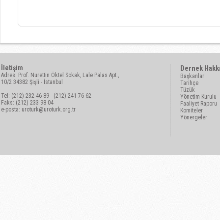
İletişim
Dernek Hakk
Adres: Prof. Nurettin Öktel Sokak, Lale Palas Apt.,
Başkanlar
10/2 34382 Şişli - İstanbul
Tarihçe
Tüzük
Tel: (212) 232 46 89 - (212) 241 76 62
Yönetim Kurulu
Faks: (212) 233 98 04
Faaliyet Raporu
e-posta:
uroturk@uroturk.org.tr
Komiteler
Yönergeler