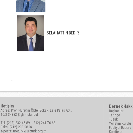
SELAHATTİN BEDİR
İletişim
Dernek Hakk
Adres: Prof. Nurettin Öktel Sokak, Lale Palas Apt.,
Başkanlar
10/2 34382 Şişli - İstanbul
Tarihçe
Tüzük
Tel: (212) 232 46 89 - (212) 241 76 62
Yönetim Kurulu
Faks: (212) 233 98 04
Faaliyet Raporu
e-posta:
uroturk@uroturk.org.tr
Komiteler