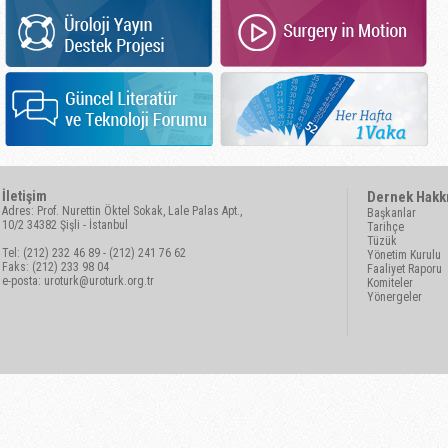
İletişim
Dernek Hakk
Adres: Prof. Nurettin Öktel Sokak, Lale Palas Apt.,
Başkanlar
10/2 34382 Şişli - İstanbul
Tarihçe
Tüzük
Tel: (212) 232 46 89 - (212) 241 76 62
Yönetim Kurulu
Faks: (212) 233 98 04
Faaliyet Raporu
e-posta:
uroturk@uroturk.org.tr
Komiteler
Yönergeler