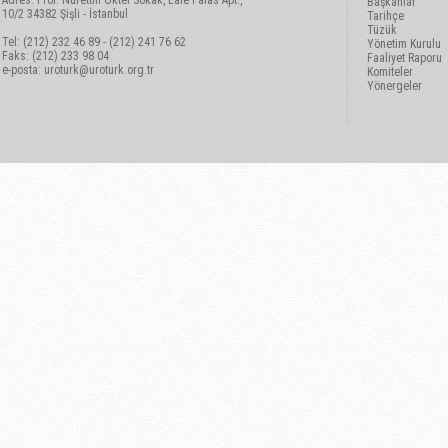
Adres: Prof. Nurettin Öktel Sokak, Lale Palas Apt.,
Başkanlar
10/2 34382 Şişli - İstanbul
Tarihçe
Tüzük
Tel: (212) 232 46 89 - (212) 241 76 62
Yönetim Kurulu
Faks: (212) 233 98 04
Faaliyet Raporu
e-posta:
uroturk@uroturk.org.tr
Komiteler
Yönergeler