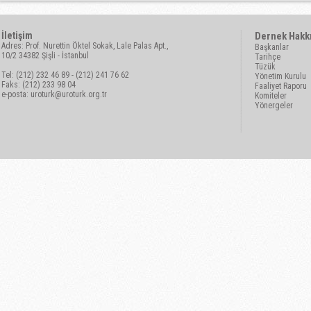
İletişim
Dernek Hakk
Adres: Prof. Nurettin Öktel Sokak, Lale Palas Apt.,
Başkanlar
10/2 34382 Şişli - İstanbul
Tarihçe
Tüzük
Tel: (212) 232 46 89 - (212) 241 76 62
Yönetim Kurulu
Faks: (212) 233 98 04
Faaliyet Raporu
e-posta:
uroturk@uroturk.org.tr
Komiteler
Yönergeler