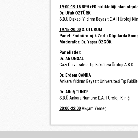
19:00-19:15
BPH+ED birlikteliği olan olgul
Dr. Ufuk ÖZTÜRK
S.B.Ü Dışkapı Yıldırım Beyazıt E.A.H Üroloji Klin
19:15-20:00
3. OTURUM
Panel: Endoürolojik Zorlu Olgularda Kom
Moderatör: Dr. Yaşar ÖZGÖK
Panelistler:
Dr. Ali ÜNSAL
Gazi Üniversitesi Tıp Fakültesi Üroloji A.B.D
Dr. Erdem CANDA
Ankara Yıldırım Beyazıt Üniversitesi Tıp Fakült
Dr. Altuğ TUNCEL
S.B.Ü Ankara Numune E.A.H Üroloji Kliniği
20:00-22:00
Akşam Yemeği