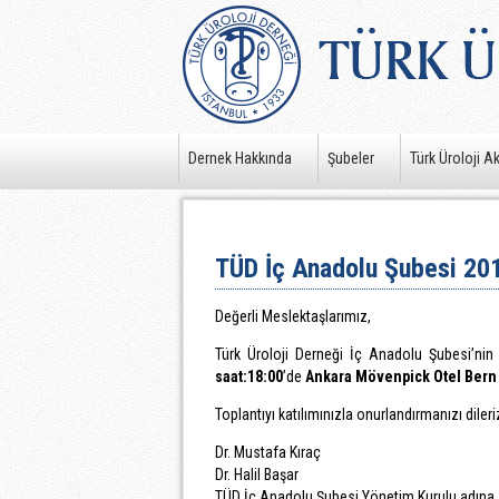
Dernek Hakkında
Şubeler
Türk Üroloji A
TÜD İç Anadolu Şubesi 201
Değerli Meslektaşlarımız,
Türk Üroloji Derneği İç Anadolu Şubesi’ni
saat:18:00
’de
Ankara Mövenpick Otel Bern
Toplantıyı katılımınızla onurlandırmanızı dileri
Dr. Mustafa Kıraç
Dr. Halil Başar
TÜD İç Anadolu Şubesi Yönetim Kurulu adına