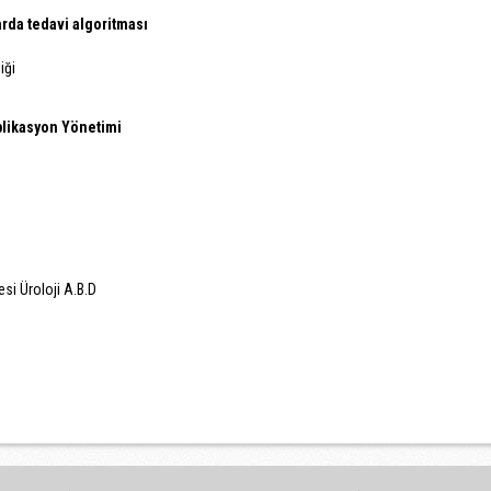
arda tedavi algoritması
iği
plikasyon Yönetimi
esi Üroloji A.B.D