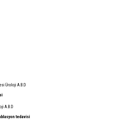
esi Üroloji A.B.D
si
oji A.B.D
ablasyon tedavisi