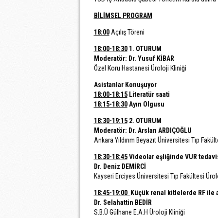
BİLİMSEL PROGRAM
18:00
Açılış Töreni
18:00-18:30
1. OTURUM
Moderatör: Dr. Yusuf KİBAR
Özel Koru Hastanesi Üroloji Kliniği
Asistanlar Konuşuyor
18:00-18:15
Literatür saati
18:15-18:30
Ayın Olgusu
18:30-19:15
2. OTURUM
Moderatör: Dr. Arslan ARDIÇOĞLU
Ankara Yıldırım Beyazıt Üniversitesi Tıp Fakült
18:30-18:45
Videolar eşliğinde VUR tedavi
Dr. Deniz DEMİRCİ
Kayseri Erciyes Üniversitesi Tıp Fakültesi Ürol
18:45-19:00
Küçük renal kitlelerde RF ile 
Dr. Selahattin BEDİR
S.B.Ü Gülhane E.A.H Üroloji Kliniği