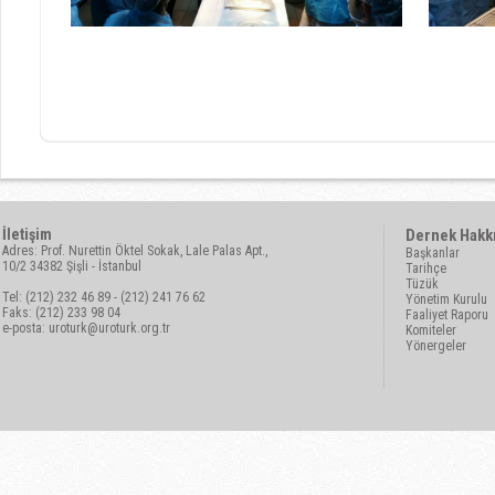
İletişim
Dernek Hakk
Adres: Prof. Nurettin Öktel Sokak, Lale Palas Apt.,
Başkanlar
10/2 34382 Şişli - İstanbul
Tarihçe
Tüzük
Tel: (212) 232 46 89 - (212) 241 76 62
Yönetim Kurulu
Faks: (212) 233 98 04
Faaliyet Raporu
e-posta:
uroturk@uroturk.org.tr
Komiteler
Yönergeler