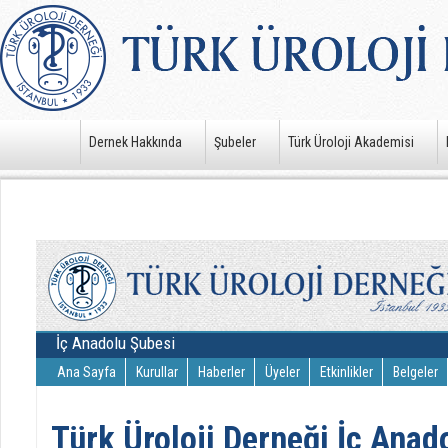
Dernek Hakkında
Şubeler
Türk Üroloji Akademisi
İç Anadolu Şubesi
Ana Sayfa
Kurullar
Haberler
Üyeler
Etkinlikler
Belgeler
Türk Üroloji Derneği İç Anad