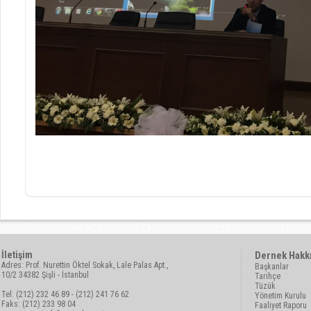
İletişim
Dernek Hakk
Adres: Prof. Nurettin Öktel Sokak, Lale Palas Apt.,
Başkanlar
10/2 34382 Şişli - İstanbul
Tarihçe
Tüzük
Tel: (212) 232 46 89 - (212) 241 76 62
Yönetim Kurulu
Faks: (212) 233 98 04
Faaliyet Raporu