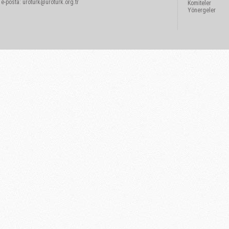
e-posta:
uroturk@uroturk.org.tr
Komiteler
Yönergeler