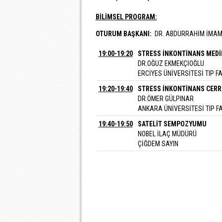
BİLİMSEL PROGRAM:
OTURUM BAŞKANI:
DR. ABDURRAHİM İMA
19:00-19:20
STRESS İNKONTİNANS MEDİK
DR.OĞUZ EKMEKÇİOĞLU
ERCİYES ÜNİVERSİTESİ TIP F
19:20-19:40
STRESS İNKONTİNANS CERRA
DR.ÖMER GÜLPINAR
ANKARA ÜNİVERSİTESİ TIP F
19:40-19:50
SATELİT SEMPOZYUMU
NOBEL İLAÇ MÜDÜRÜ
ÇİĞDEM SAYIN