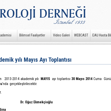
kademisi
Bilimsel Faaliyetler
Video Galeri
WEBCAST
EAU Hasta Bil
emik yılı Mayıs Ayı Toplantısı
in 2013-2014 akademik yılı
MAYIS
ayı toplantısı
30 Mayıs 2014
Cuma Günü
nu
’nda gerçekleştirilecektir.
z.
Dr. Oğuz Ekmekçioğlu
dına