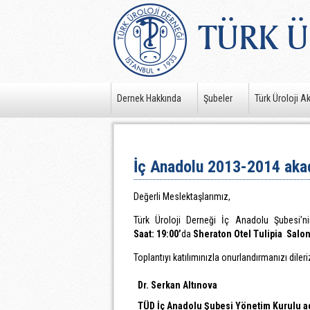
Dernek Hakkında
Şubeler
Türk Üroloji A
İç Anadolu 2013-2014 akad
Değerli Meslektaşlarımız,
Türk Üroloji Derneği İç Anadolu Şubesi’n
Saat: 19:00’
da
Sheraton Otel
Tulipia Salo
Toplantıyı katılımınızla onurlandırmanızı dileri
Dr. Serkan Altınova
TÜD İç Anadolu Şubesi Yönetim Kurulu a