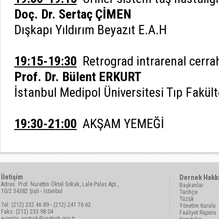
Doç. Dr. Sertaç ÇİMEN
Dışkapı Yıldırım Beyazıt E.A.H
19:15-19:30
Retrograd intrarenal cerrah
Prof. Dr. Bülent ERKURT
İstanbul Medipol Üniversitesi Tıp Fakül
19:30-21:00
AKŞAM YEMEĞİ
İletişim
Dernek Hakk
Adres: Prof. Nurettin Öktel Sokak, Lale Palas Apt.,
Başkanlar
10/2 34382 Şişli - İstanbul
Tarihçe
Tüzük
Tel: (212) 232 46 89 - (212) 241 76 62
Yönetim Kurulu
Faks: (212) 233 98 04
Faaliyet Raporu
e-posta:
uroturk@uroturk.org.tr