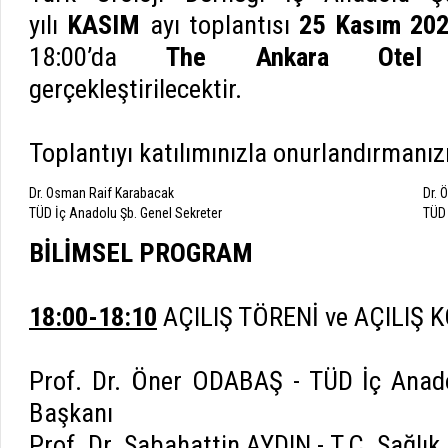
yılı
KASIM
ayı toplantısı
25 Kasım 2
18:00’da
The Ankara Otel M
gerçekleştirilecektir.
Toplantıyı katılımınızla onurlandırmanızı
Dr. Osman Raif Karabacak
Dr. 
TÜD İç Anadolu Şb. Genel Sekreter
TÜD 
BİLİMSEL PROGRAM
18:00-18:10
AÇILIŞ TÖRENİ ve AÇILIŞ
Prof. Dr. Öner ODABAŞ - TÜD İç Anad
Başkanı
Prof. Dr. Sabahattin AYDIN - T.C. Sağlı