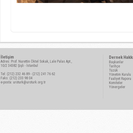
İletişim
Dernek Hakk
Adres: Prof. Nurettin Öktel Sokak, Lale Palas Apt.,
Başkanlar
10/2 34382 Şişli - İstanbul
Tarihçe
Tüzük
Tel: (212) 232 46 89 - (212) 241 76 62
Yönetim Kurulu
Faks: (212) 233 98 04
Faaliyet Raporu
e-posta:
uroturk@uroturk.org.tr
Komiteler
Yönergeler