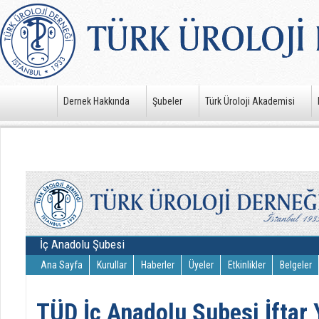
Dernek Hakkında
Şubeler
Türk Üroloji Akademisi
İç Anadolu Şubesi
Ana Sayfa
Kurullar
Haberler
Üyeler
Etkinlikler
Belgeler
TÜD İç Anadolu Şubesi İftar