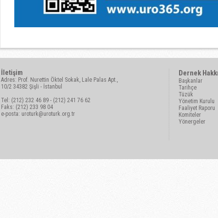
İletişim
Dernek Hakk
Adres: Prof. Nurettin Öktel Sokak, Lale Palas Apt.,
Başkanlar
10/2 34382 Şişli - İstanbul
Tarihçe
Tüzük
Tel: (212) 232 46 89 - (212) 241 76 62
Yönetim Kurulu
Faks: (212) 233 98 04
Faaliyet Raporu
e-posta:
uroturk@uroturk.org.tr
Komiteler
Yönergeler