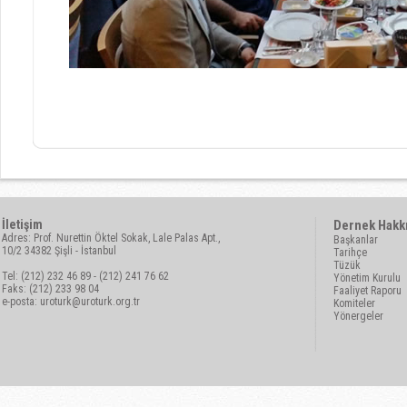
İletişim
Dernek Hakk
Adres: Prof. Nurettin Öktel Sokak, Lale Palas Apt.,
Başkanlar
10/2 34382 Şişli - İstanbul
Tarihçe
Tüzük
Tel: (212) 232 46 89 - (212) 241 76 62
Yönetim Kurulu
Faks: (212) 233 98 04
Faaliyet Raporu
e-posta:
uroturk@uroturk.org.tr
Komiteler
Yönergeler