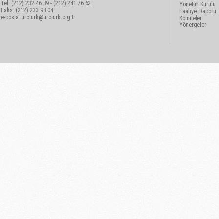
Tel: (212) 232 46 89 - (212) 241 76 62
Yönetim Kurulu
Faks: (212) 233 98 04
Faaliyet Raporu
e-posta:
uroturk@uroturk.org.tr
Komiteler
Yönergeler