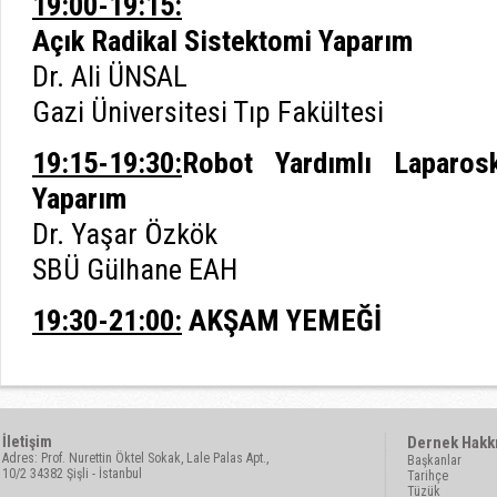
19:00-19:15:
Açık Radikal Sistektomi Yaparım
Dr. Ali ÜNSAL
Gazi Üniversitesi Tıp Fakültesi
19:15-19:30:
Robot Yardımlı Laparosk
Yaparım
Dr. Yaşar Özkök
SBÜ Gülhane EAH
19:30-21:00:
AKŞAM YEMEĞİ
İletişim
Dernek Hakk
Adres: Prof. Nurettin Öktel Sokak, Lale Palas Apt.,
Başkanlar
10/2 34382 Şişli - İstanbul
Tarihçe
Tüzük