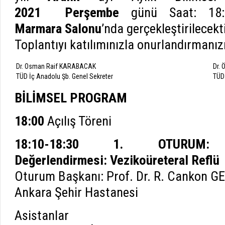
2021 Perşembe
günü Saat: 18:0
Marmara Salonu
’nda gerçekleştirilecekti
Toplantıyı katılımınızla onurlandırmanızı
Dr. Osman Raif KARABACAK
Dr.
TÜD İç Anadolu Şb. Genel Sekreter
TÜD
BİLİMSEL PROGRAM
18:00
Açılış Töreni
18:10-18:30
1. OTURUM: A
Değerlendirmesi: Vezikoüreteral Reflü
Oturum Başkanı: Prof. Dr. R. Cankon
Ankara Şehir Hastanesi
Asistanlar