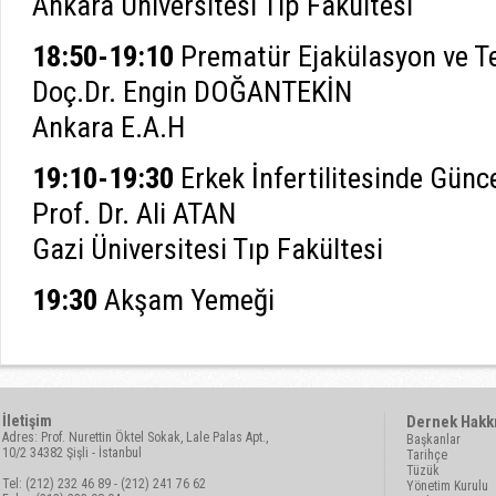
Ankara Üniversitesi Tıp Fakültesi
18:50-19:10
Prematür Ejakülasyon ve Te
Doç.Dr. Engin DOĞANTEKİN
Ankara E.A.H
19:10-19:30
Erkek İnfertilitesinde Günc
Prof. Dr. Ali ATAN
Gazi Üniversitesi Tıp Fakültesi
19:30
Akşam Yemeği
İletişim
Dernek Hakk
Adres: Prof. Nurettin Öktel Sokak, Lale Palas Apt.,
Başkanlar
10/2 34382 Şişli - İstanbul
Tarihçe
Tüzük
Tel: (212) 232 46 89 - (212) 241 76 62
Yönetim Kurulu