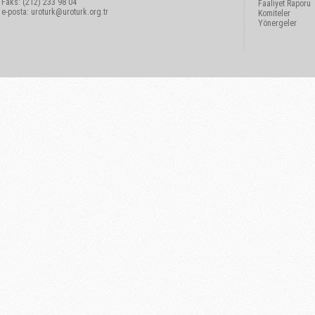
Faks: (212) 233 98 04
Faaliyet Raporu
e-posta:
uroturk@uroturk.org.tr
Komiteler
Yönergeler