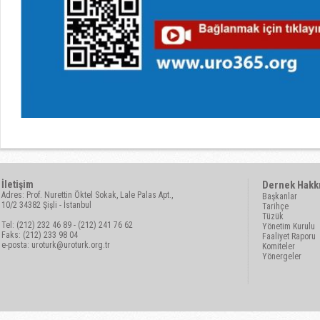
İletişim
Dernek Hakk
Adres: Prof. Nurettin Öktel Sokak, Lale Palas Apt.,
Başkanlar
10/2 34382 Şişli - İstanbul
Tarihçe
Tüzük
Tel: (212) 232 46 89 - (212) 241 76 62
Yönetim Kurulu
Faks: (212) 233 98 04
Faaliyet Raporu
e-posta:
uroturk@uroturk.org.tr
Komiteler
Yönergeler