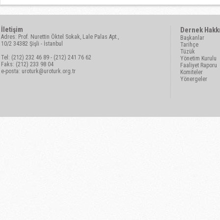
İletişim
Dernek Hakk
Adres: Prof. Nurettin Öktel Sokak, Lale Palas Apt.,
Başkanlar
10/2 34382 Şişli - İstanbul
Tarihçe
Tüzük
Tel: (212) 232 46 89 - (212) 241 76 62
Yönetim Kurulu
Faks: (212) 233 98 04
Faaliyet Raporu
e-posta:
uroturk@uroturk.org.tr
Komiteler
Yönergeler