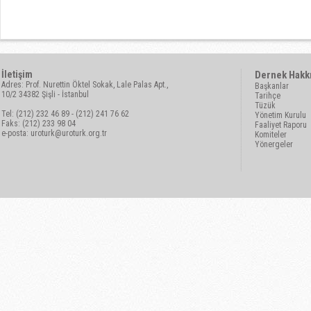
İletişim
Dernek Hakk
Adres: Prof. Nurettin Öktel Sokak, Lale Palas Apt.,
Başkanlar
10/2 34382 Şişli - İstanbul
Tarihçe
Tüzük
Tel: (212) 232 46 89 - (212) 241 76 62
Yönetim Kurulu
Faks: (212) 233 98 04
Faaliyet Raporu
e-posta:
uroturk@uroturk.org.tr
Komiteler
Yönergeler