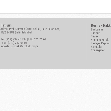
İletişim
Dernek Hakk
Adres: Prof. Nurettin Öktel Sokak, Lale Palas Apt.,
Başkanlar
10/2 34382 Şişli - İstanbul
Tarihçe
Tüzük
Tel: (212) 232 46 89 - (212) 241 76 62
Yönetim Kurulu
Faks: (212) 233 98 04
Faaliyet Raporu
e-posta:
uroturk@uroturk.org.tr
Komiteler
Yönergeler