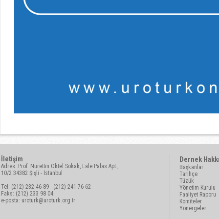
İletişim
Dernek Hakk
Adres: Prof. Nurettin Öktel Sokak, Lale Palas Apt.,
Başkanlar
10/2 34382 Şişli - İstanbul
Tarihçe
Tüzük
Tel: (212) 232 46 89 - (212) 241 76 62
Yönetim Kurulu
Faks: (212) 233 98 04
Faaliyet Raporu
e-posta:
uroturk@uroturk.org.tr
Komiteler
Yönergeler