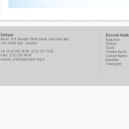
İletişim
Dernek Hakk
Adres: Prof. Nurettin Öktel Sokak, Lale Palas Apt.,
Başkanlar
10/2 34382 Şişli - İstanbul
Tarihçe
Tüzük
Tel: (212) 232 46 89 - (212) 241 76 62
Yönetim Kurulu
Faks: (212) 233 98 04
Faaliyet Raporu
e-posta:
uroturk@uroturk.org.tr
Komiteler
Yönergeler