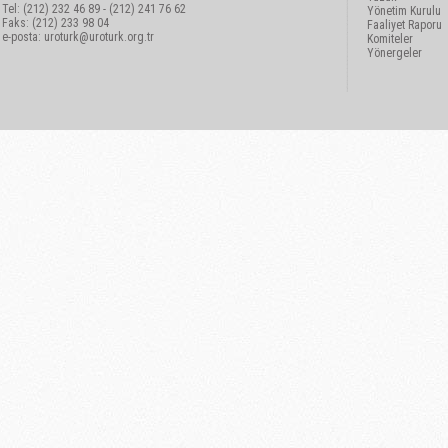
Tel: (212) 232 46 89 - (212) 241 76 62
Yönetim Kurulu
Faks: (212) 233 98 04
Faaliyet Raporu
e-posta:
uroturk@uroturk.org.tr
Komiteler
Yönergeler