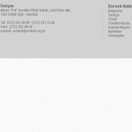
İletişim
Dernek Hakk
Adres: Prof. Nurettin Öktel Sokak, Lale Palas Apt.,
Başkanlar
10/2 34382 Şişli - İstanbul
Tarihçe
Tüzük
Tel: (212) 232 46 89 - (212) 241 76 62
Yönetim Kurulu
Faks: (212) 233 98 04
Faaliyet Raporu
e-posta:
uroturk@uroturk.org.tr
Komiteler
Yönergeler