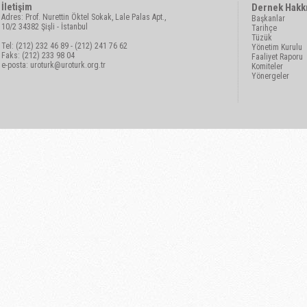
İletişim
Dernek Hakk
Adres: Prof. Nurettin Öktel Sokak, Lale Palas Apt.,
Başkanlar
10/2 34382 Şişli - İstanbul
Tarihçe
Tüzük
Tel: (212) 232 46 89 - (212) 241 76 62
Yönetim Kurulu
Faks: (212) 233 98 04
Faaliyet Raporu
e-posta:
uroturk@uroturk.org.tr
Komiteler
Yönergeler