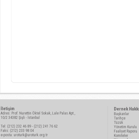
İletişim
Dernek Hakk
Adres: Prof. Nurettin Öktel Sokak, Lale Palas Apt.,
Başkanlar
10/2 34382 Şişli - İstanbul
Tarihçe
Tüzük
Tel: (212) 232 46 89 - (212) 241 76 62
Yönetim Kurulu
Faks: (212) 233 98 04
Faaliyet Raporu
e-posta:
uroturk@uroturk.org.tr
Komiteler