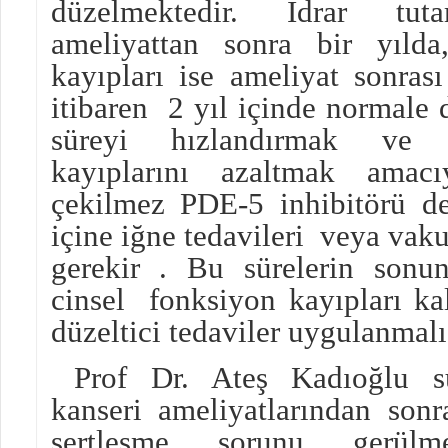
düzelmektedir. İdrar tuta
ameliyattan sonra bir yılda
kayıpları ise ameliyat sonras
itibaren 2 yıl içinde normale
süreyi hızlandırmak ve 
kayıplarını azaltmak amacı
çekilmez PDE-5 inhibitörü den
içine iğne tedavileri veya va
gerekir . Bu sürelerin sonu
cinsel fonksiyon kayıpları ka
düzeltici tedaviler uygulanmalıd
Prof Dr. Ateş Kadıoğlu sun
kanseri ameliyatlarından son
sertleşme sorunu gerülmek