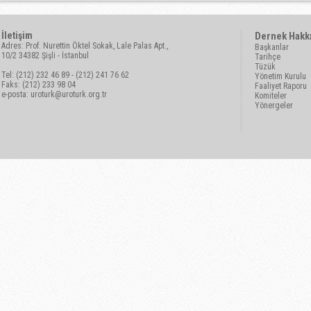
İletişim
Dernek Hakk
Adres: Prof. Nurettin Öktel Sokak, Lale Palas Apt.,
Başkanlar
10/2 34382 Şişli - İstanbul
Tarihçe
Tüzük
Tel: (212) 232 46 89 - (212) 241 76 62
Yönetim Kurulu
Faks: (212) 233 98 04
Faaliyet Raporu
e-posta:
uroturk@uroturk.org.tr
Komiteler
Yönergeler