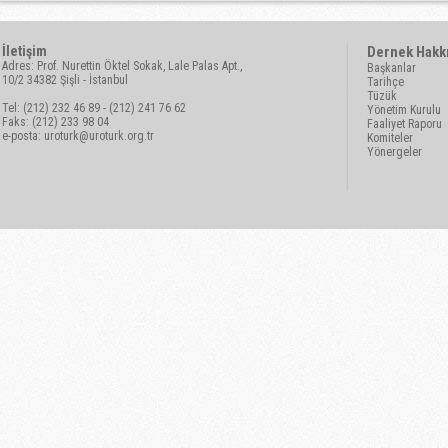
İletişim
Dernek Hakk
Adres: Prof. Nurettin Öktel Sokak, Lale Palas Apt.,
Başkanlar
10/2 34382 Şişli - İstanbul
Tarihçe
Tüzük
Tel: (212) 232 46 89 - (212) 241 76 62
Yönetim Kurulu
Faks: (212) 233 98 04
Faaliyet Raporu
e-posta:
uroturk@uroturk.org.tr
Komiteler
Yönergeler