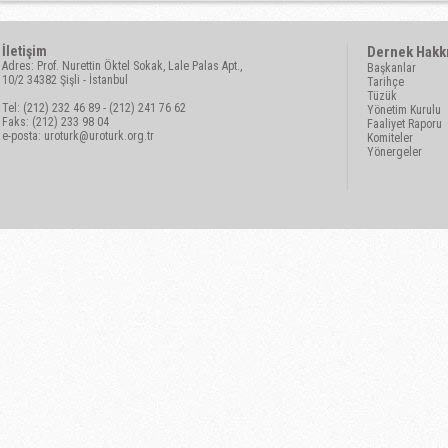
İletişim
Dernek Hakk
Adres: Prof. Nurettin Öktel Sokak, Lale Palas Apt.,
Başkanlar
10/2 34382 Şişli - İstanbul
Tarihçe
Tüzük
Tel: (212) 232 46 89 - (212) 241 76 62
Yönetim Kurulu
Faks: (212) 233 98 04
Faaliyet Raporu
e-posta:
uroturk@uroturk.org.tr
Komiteler
Yönergeler