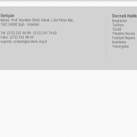
İletişim
Dernek Hakk
Adres: Prof. Nurettin Öktel Sokak, Lale Palas Apt.,
Başkanlar
10/2 34382 Şişli - İstanbul
Tarihçe
Tüzük
Tel: (212) 232 46 89 - (212) 241 76 62
Yönetim Kurulu
Faks: (212) 233 98 04
Faaliyet Raporu
e-posta:
uroturk@uroturk.org.tr
Komiteler
Yönergeler