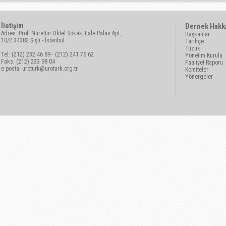
İletişim
Dernek Hakk
Adres: Prof. Nurettin Öktel Sokak, Lale Palas Apt.,
Başkanlar
10/2 34382 Şişli - İstanbul
Tarihçe
Tüzük
Tel: (212) 232 46 89 - (212) 241 76 62
Yönetim Kurulu
Faks: (212) 233 98 04
Faaliyet Raporu
e-posta:
uroturk@uroturk.org.tr
Komiteler
Yönergeler