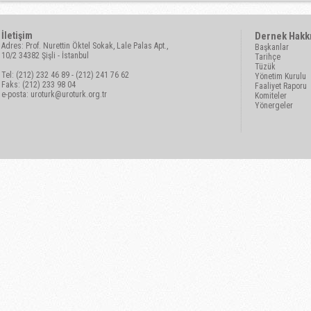
İletişim
Dernek Hakk
Adres: Prof. Nurettin Öktel Sokak, Lale Palas Apt.,
Başkanlar
10/2 34382 Şişli - İstanbul
Tarihçe
Tüzük
Tel: (212) 232 46 89 - (212) 241 76 62
Yönetim Kurulu
Faks: (212) 233 98 04
Faaliyet Raporu
e-posta:
uroturk@uroturk.org.tr
Komiteler
Yönergeler