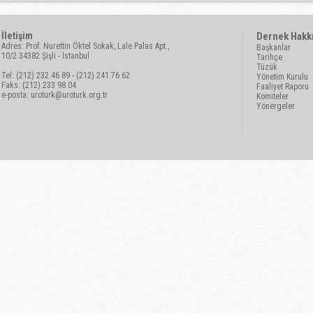
İletişim
Dernek Hakk
Adres: Prof. Nurettin Öktel Sokak, Lale Palas Apt.,
Başkanlar
10/2 34382 Şişli - İstanbul
Tarihçe
Tüzük
Tel: (212) 232 46 89 - (212) 241 76 62
Yönetim Kurulu
Faks: (212) 233 98 04
Faaliyet Raporu
e-posta:
uroturk@uroturk.org.tr
Komiteler
Yönergeler